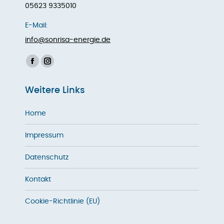
05623 9335010
E-Mail:
info@sonrisa-energie.de
Finden Sie uns auf:
Facebook
Instagram
page
page
Weitere Links
opens
opens
in
in
Home
new
new
window
window
Impressum
Datenschutz
Kontakt
Cookie-Richtlinie (EU)