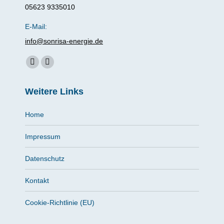
05623 9335010
E-Mail:
info@sonrisa-energie.de
Finden Sie uns auf:
Facebook
Instagram
page
page
Weitere Links
opens
opens
in
in
Home
new
new
window
window
Impressum
Datenschutz
Kontakt
Cookie-Richtlinie (EU)