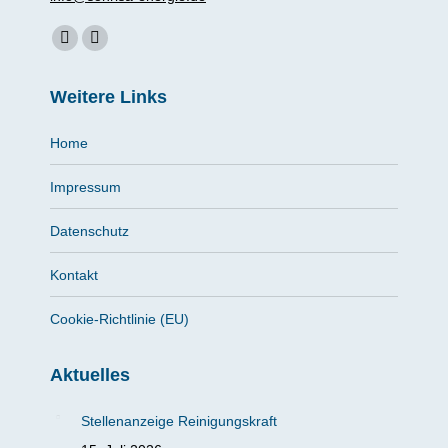
Finden Sie uns auf:
Facebook
Instagram
page
page
Weitere Links
opens
opens
in
in
Home
new
new
window
window
Impressum
Datenschutz
Kontakt
Cookie-Richtlinie (EU)
Aktuelles
Stellenanzeige Reinigungskraft